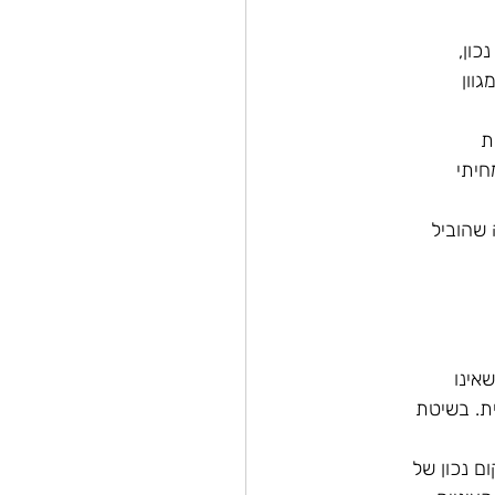
כון,
גוון
ת
חיתי
 שהוביל
אינו
ת. בשיטת
ם נכון של