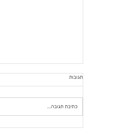
תגובות
כתיבת תגובה...
הסרת קעקועים בגבות בלייזר:
סקירת התהליך