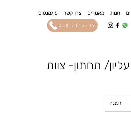
ים
חנות
מאמרים
צרו קשר
פיגמנטים
058-7112239
עליון/ תחתון- צוות
רעננה